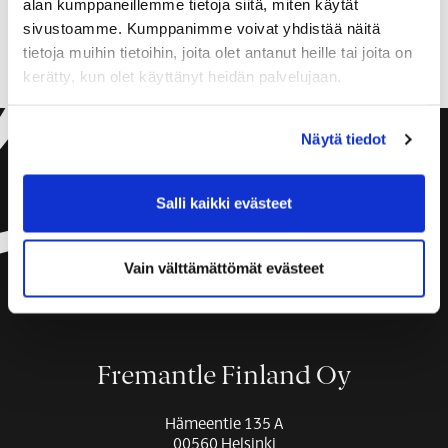
alan kumppaneillemme tietoja siitä, miten käytät
Täytä työhakemus
sivustoamme. Kumppanimme voivat yhdistää näitä
tietoja muihin tietoihin, joita olet antanut heille tai joita on
kerätty, kun olet käyttänyt heidän palvelujaan.
Näytä tiedot
Salli kaikki evästeet
Vain välttämättömät evästeet
Tietosuojaselosteet
Osallistujarekisteri
Työnhakijarekisteri
Työntekijärekisteri
Evästeet
Fremantle Finland Oy
Hämeentie 135 A
00560 Helsinki