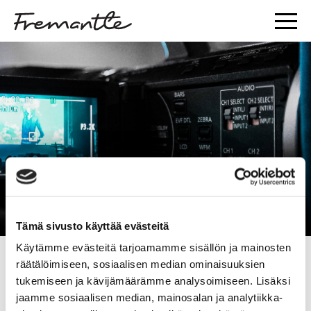
Hae töihin
Tämä sivusto käyttää evästeitä
Käytämme evästeitä tarjoamamme sisällön ja mainosten
räätälöimiseen, sosiaalisen median ominaisuuksien
Oletko hakemassa töitä tai harjoittelupaikkaa media-alalta?
tukemiseen ja kävijämäärämme analysoimiseen. Lisäksi
Voit lähettää tietosi meille oheisella lomakkeella. Olemme
jaamme sosiaalisen median, mainosalan ja analytiikka-
tarvittaessa yhteydessä sinuun.